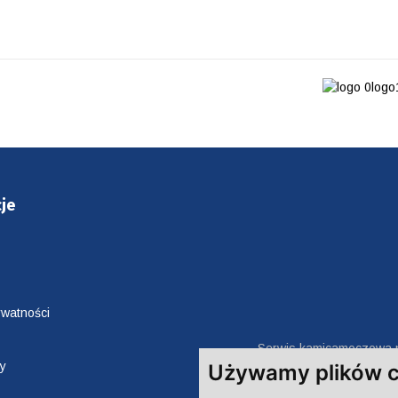
je
ywatności
Serwis kamicamoczowa.p
ny
moczowego z konsultacjami onlin
Używamy plików c