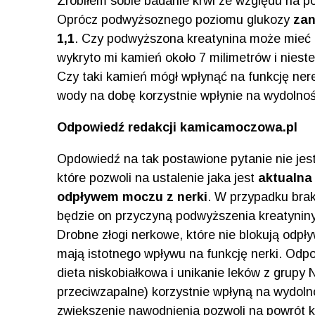
Zrobiłem sobie badanie krwi ze względu na p
Oprócz podwyżsoznego poziomu glukozy
zan
1,1
. Czy podwyższona kreatynina może mieć 
wykryto mi kamień około 7 milimetrów i nies
Czy taki kamień mógł wpłynąć na funkcję nere
wody na dobę korzystnie wpłynie na wydolno
Odpowiedź redakcji kamicamoczowa.pl
Opdowiedź na tak postawione pytanie nie jes
które pozwoli na ustalenie jaka jest
aktualna
odpływem moczu z nerki
. W przypadku brak
będzie on przyczyną podwyższenia kreatyniny. 
Drobne złogi nerkowe, które nie blokują odpł
mają istotnego wpływu na funkcję nerki. Odpo
dieta niskobiałkowa i unikanie leków z grupy 
przeciwzapalne) korzystnie wpłyną na wydoln
zwiększenie nawodnienia pozwoli na powrót 