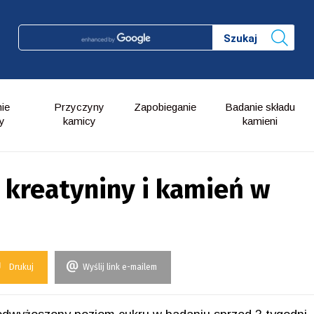
ie
Przyczyny
Zapobieganie
Badanie składu
y
kamicy
kamieni
kreatyniny i kamień w
Drukuj
Wyślij link e-mailem