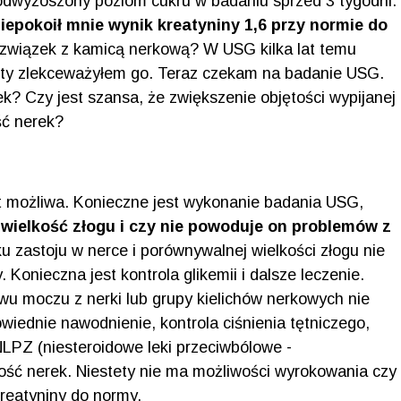
odwyżoszony poziom cukru w badaniu sprzed 3 tygodni.
iepokoił mnie wynik kreatyniny 1,6 przy normie do
związek z kamicą nerkową? W USG kilka lat temu
tety zlekceważyłem go. Teraz czekam na badanie USG.
k? Czy jest szansa, że zwiększenie objętości wypijanej
ść nerek?
t możliwa. Konieczne jest wykonanie badania USG,
 wielkość złogu i czy nie powoduje on problemów z
u zastoju w nerce i porównywalnej wielkości złogu nie
Konieczna jest kontrola glikemii i dalsze leczenie.
ywu moczu z nerki lub grupy kielichów nerkowych nie
wiednie nawodnienie, kontrola ciśnienia tętniczego,
NLPZ (niesteroidowe leki przeciwbólowe -
ość nerek. Niestety nie ma możliwości wyrokowania czy
kreatyniny do normy.