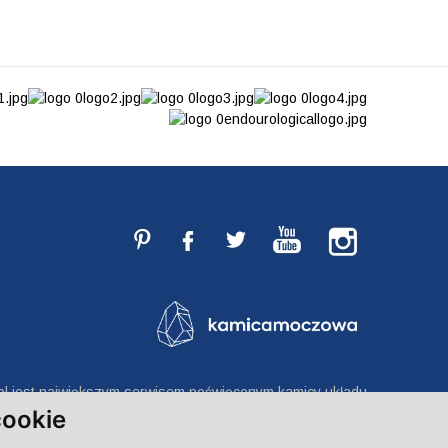
l jest największym serwisem poświęconym kamicy układu
e. Wszelkie prawa zastrzeżone © kamicamoczowa.pl 2025
ookie