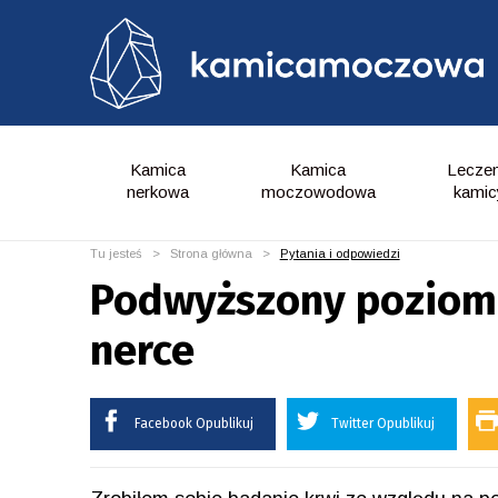
Kamica
Kamica
Leczen
nerkowa
moczowodowa
kamic
Tu jesteś >
Strona główna
>
Pytania i odpowiedzi
Podwyższony poziom 
nerce
Facebook Opublikuj
Twitter Opublikuj